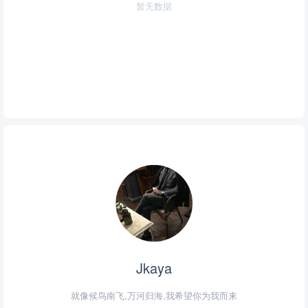
暂无数据
Jkaya
就像候鸟南飞,万河归海,我希望你为我而来