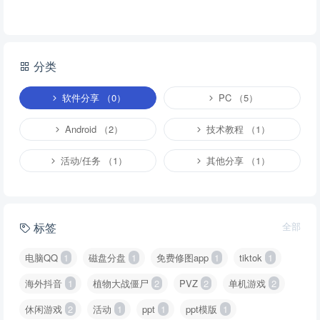
分类
软件分享 （0）
PC （5）
Android （2）
技术教程 （1）
活动/任务 （1）
其他分享 （1）
标签
全部
电脑QQ
1
磁盘分盘
1
免费修图app
1
tiktok
1
海外抖音
1
植物大战僵尸
2
PVZ
2
单机游戏
2
休闲游戏
2
活动
1
ppt
1
ppt模版
1