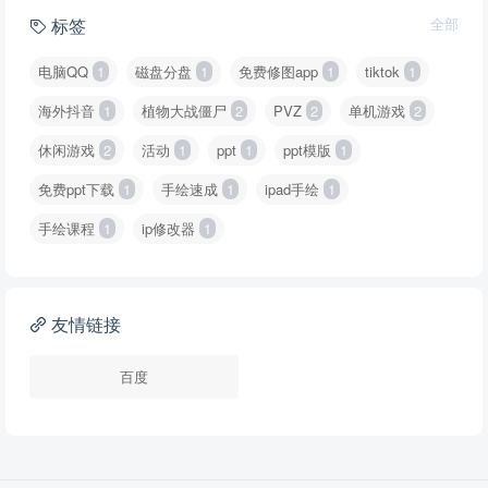
标签
全部
电脑QQ
1
磁盘分盘
1
免费修图app
1
tiktok
1
海外抖音
1
植物大战僵尸
2
PVZ
2
单机游戏
2
休闲游戏
2
活动
1
ppt
1
ppt模版
1
免费ppt下载
1
手绘速成
1
ipad手绘
1
手绘课程
1
ip修改器
1
友情链接
百度