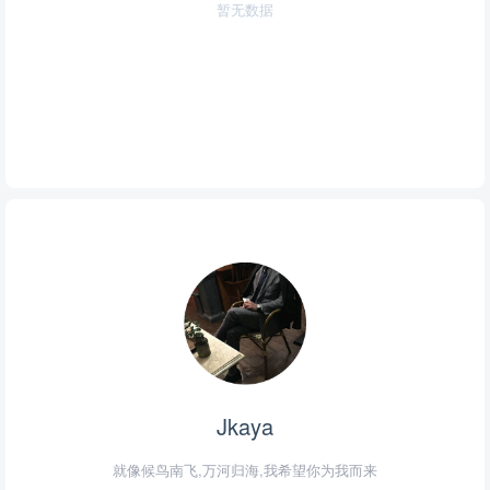
暂无数据
Jkaya
就像候鸟南飞,万河归海,我希望你为我而来