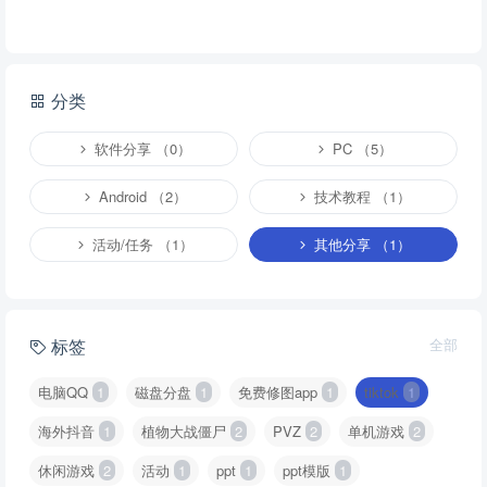
分类
软件分享 （0）
PC （5）
Android （2）
技术教程 （1）
活动/任务 （1）
其他分享 （1）
标签
全部
电脑QQ
1
磁盘分盘
1
免费修图app
1
tiktok
1
海外抖音
1
植物大战僵尸
2
PVZ
2
单机游戏
2
休闲游戏
2
活动
1
ppt
1
ppt模版
1