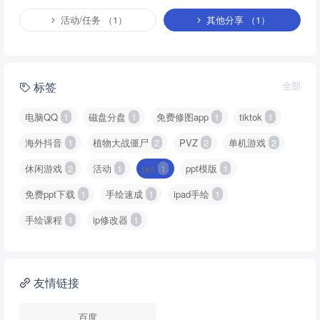
活动/任务 （1）
其他分享 （1）
标签
全部
电脑QQ
1
磁盘分盘
1
免费修图app
1
tiktok
1
海外抖音
1
植物大战僵尸
2
PVZ
2
单机游戏
2
休闲游戏
2
活动
1
ppt
1
ppt模版
1
免费ppt下载
1
手绘速成
1
ipad手绘
1
手绘课程
1
ip修改器
1
友情链接
百度