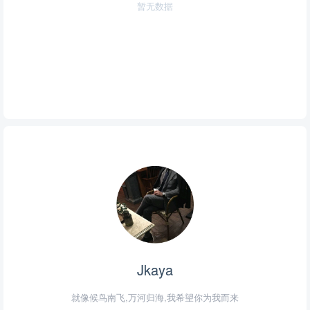
暂无数据
Jkaya
就像候鸟南飞,万河归海,我希望你为我而来