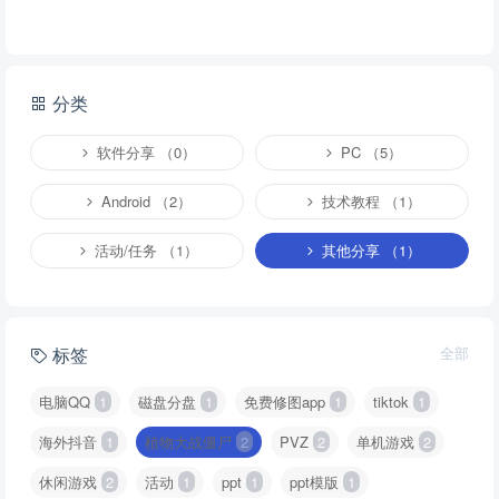
分类
软件分享 （0）
PC （5）
Android （2）
技术教程 （1）
活动/任务 （1）
其他分享 （1）
标签
全部
电脑QQ
1
磁盘分盘
1
免费修图app
1
tiktok
1
海外抖音
1
植物大战僵尸
2
PVZ
2
单机游戏
2
休闲游戏
2
活动
1
ppt
1
ppt模版
1