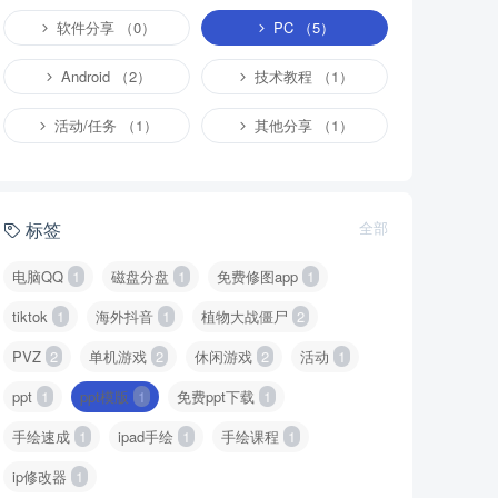
软件分享 （0）
PC （5）
Android （2）
技术教程 （1）
活动/任务 （1）
其他分享 （1）
标签
全部
电脑QQ
1
磁盘分盘
1
免费修图app
1
tiktok
1
海外抖音
1
植物大战僵尸
2
PVZ
2
单机游戏
2
休闲游戏
2
活动
1
ppt
1
ppt模版
1
免费ppt下载
1
手绘速成
1
ipad手绘
1
手绘课程
1
ip修改器
1