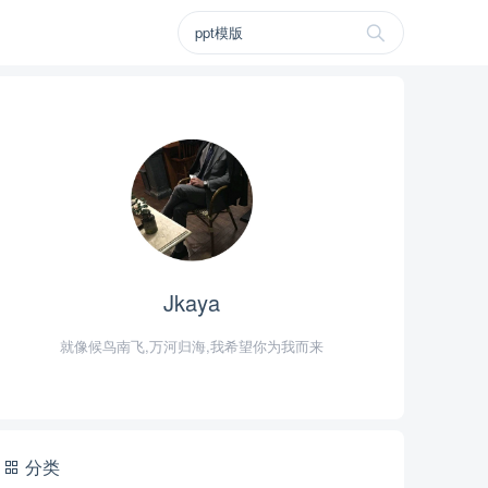
Jkaya
就像候鸟南飞,万河归海,我希望你为我而来
分类