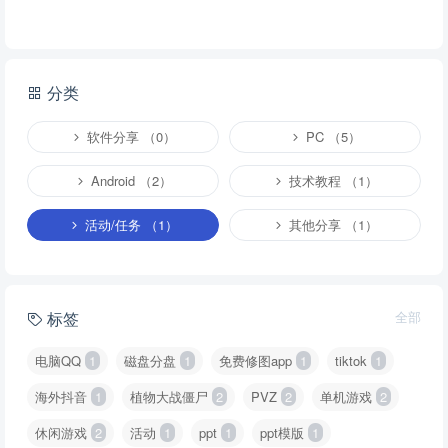
分类
软件分享 （0）
PC （5）
Android （2）
技术教程 （1）
活动/任务 （1）
其他分享 （1）
标签
全部
电脑QQ
1
磁盘分盘
1
免费修图app
1
tiktok
1
海外抖音
1
植物大战僵尸
2
PVZ
2
单机游戏
2
休闲游戏
2
活动
1
ppt
1
ppt模版
1