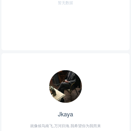
暂无数据
Jkaya
就像候鸟南飞,万河归海,我希望你为我而来