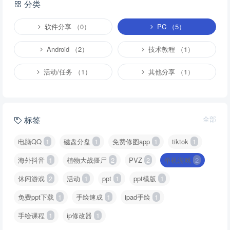
分类
软件分享 （0）
PC （5）
Android （2）
技术教程 （1）
活动/任务 （1）
其他分享 （1）
标签
全部
电脑QQ
1
磁盘分盘
1
免费修图app
1
tiktok
1
海外抖音
1
植物大战僵尸
2
PVZ
2
单机游戏
2
休闲游戏
2
活动
1
ppt
1
ppt模版
1
免费ppt下载
1
手绘速成
1
ipad手绘
1
手绘课程
1
ip修改器
1