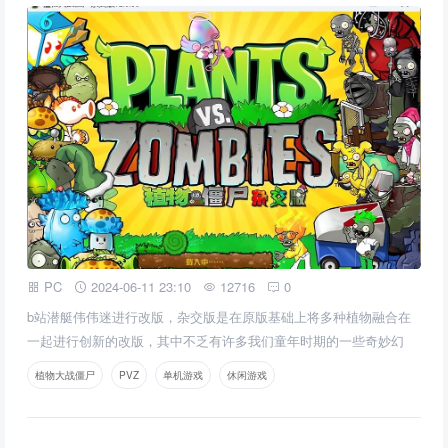
PC
2024-06-11 23:10
12716
0
b站潜艇伟伟迷进行改版，杂交版是在原版基础上将多种植物融合在
一起进行创新的改版，其中不乏有许多我们童年时期的一些奇妙幻
想。
植物大战僵尸
PVZ
单机游戏
休闲游戏