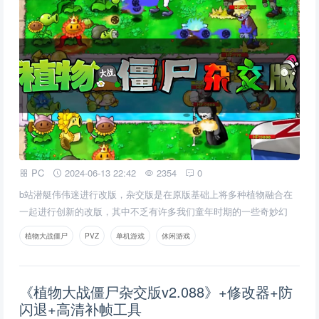
PC
2024-06-13 22:42
2354
0
b站潜艇伟伟迷进行改版，杂交版是在原版基础上将多种植物融合在
一起进行创新的改版，其中不乏有许多我们童年时期的一些奇妙幻
想。
植物大战僵尸
PVZ
单机游戏
休闲游戏
《植物大战僵尸杂交版v2.088》+修改器+防
闪退+高清补帧工具