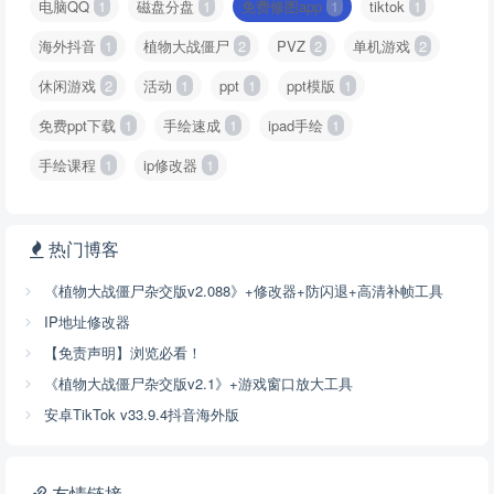
电脑QQ
1
磁盘分盘
1
免费修图app
1
tiktok
1
海外抖音
1
植物大战僵尸
2
PVZ
2
单机游戏
2
休闲游戏
2
活动
1
ppt
1
ppt模版
1
免费ppt下载
1
手绘速成
1
ipad手绘
1
手绘课程
1
ip修改器
1
热门博客
《植物大战僵尸杂交版v2.088》+修改器+防闪退+高清补帧工具
IP地址修改器
【免责声明】浏览必看！
《植物大战僵尸杂交版v2.1》+游戏窗口放大工具
安卓TikTok v33.9.4抖音海外版
友情链接