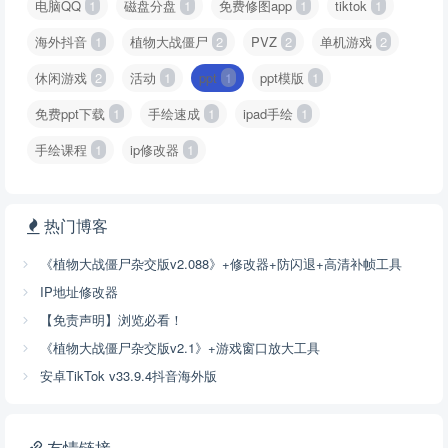
电脑QQ
1
磁盘分盘
1
免费修图app
1
tiktok
1
海外抖音
1
植物大战僵尸
2
PVZ
2
单机游戏
2
休闲游戏
2
活动
1
ppt
1
ppt模版
1
免费ppt下载
1
手绘速成
1
ipad手绘
1
手绘课程
1
ip修改器
1
热门博客
《植物大战僵尸杂交版v2.088》+修改器+防闪退+高清补帧工具
IP地址修改器
【免责声明】浏览必看！
《植物大战僵尸杂交版v2.1》+游戏窗口放大工具
安卓TikTok v33.9.4抖音海外版
友情链接